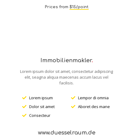
Prices from
$15/point
Immobilienmakler
.
Lorem ipsum dolor sit amet, consectetur adipiscing
elit, seagna aliqua maecenas accum lacus vel
facilisis.
Lorem ipsum
Lempor di omnia
Dolor sit amet
Aboret des mane
Consecteur
www.duesselraum.de