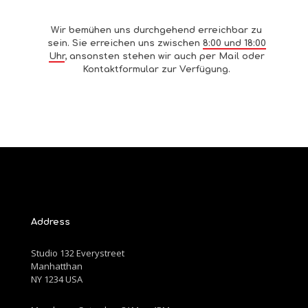
Wir bemühen uns durchgehend erreichbar zu
sein. Sie erreichen uns zwischen
8:00 und 18:00
Uhr
, ansonsten stehen wir auch per Mail oder
Kontaktformular zur Verfügung.
Address
Studio 132 Everystreet
Manhatthan
NY 1234 USA